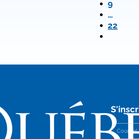
9
…
22
S'inscr