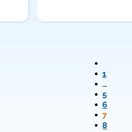
1
…
5
6
7
8