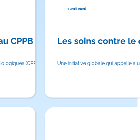
2 avril 2026
 le harcèlement sexuel
 au CPPB
Les soins contre le
iologiques (CPPB) Inc. nomme Andy Sheldon au poste de prési
Une initiative globale qui appelle 