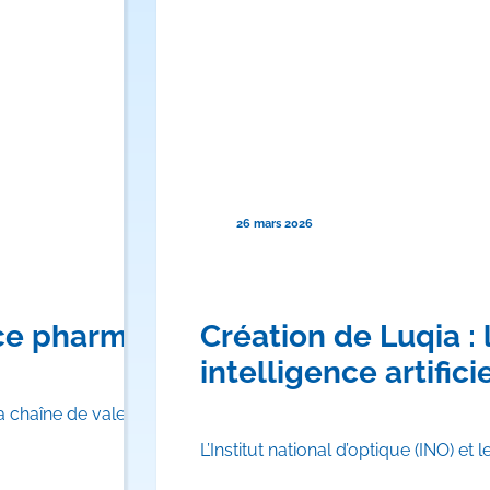
26 mars 2026
le système de santé canadien
ence pharmaceutique du Canada
Création de Luqia : 
intelligence artifici
a chaîne de valeur dans un contexte d’interdépendance strat
L’Institut national d’optique (INO) e