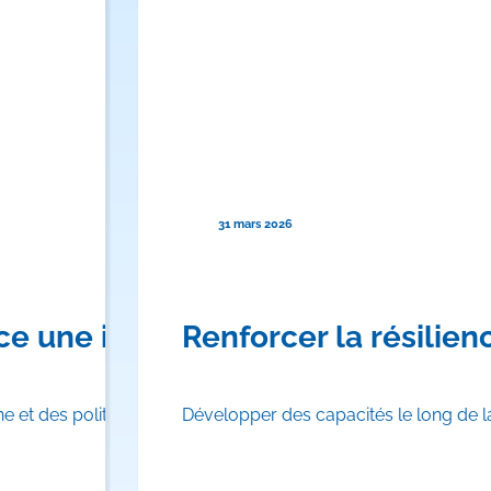
31 mars 2026
nce une initiative pour renforcer 
Renforcer la résili
e et des politiques publiques s’unissent afin…
Développer des capacités le long de l