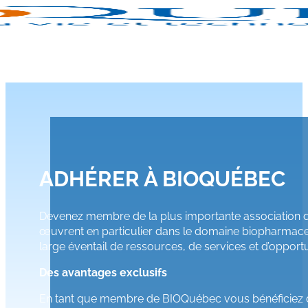
ADHÉRER À BIOQUÉBEC
Devenez membre de la plus importante association d
œuvrent en particulier dans le domaine biopharmaceu
large éventail de ressources, de services et d’opportu
Des avantages exclusifs
En tant que membre de BIOQuébec vous bénéficiez d’a