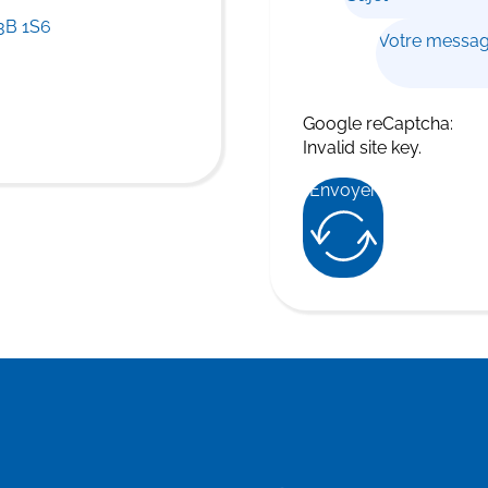
3B 1S6
Message
Google reCaptcha:
Invalid site key.
Envoyer