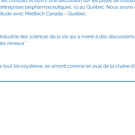
r les constats et ouvrir une discussion sur les pistes de solut
s entreprises biopharmaceutiques, ici au Québec. Nous avon
l’étude avec Medtech Canada – Québec.
industrie des sciences de la vie qui a mené à des discussions
les niveaux ”
tout l’écosystème, en amont comme en aval de la chaîne d’i