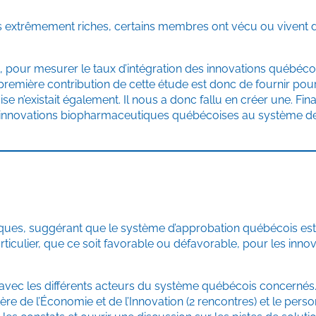
 extrêmement riches, certains membres ont vécu ou vivent d
pour mesurer le taux d’intégration des innovations québéco
 première contribution de cette étude est donc de fournir pour
n’existait également. Il nous a donc fallu en créer une. Fin
es innovations biopharmaceutiques québécoises au système de
utiques, suggérant que le système d’approbation québécois es
articulier, que ce soit favorable ou défavorable, pour les inno
e avec les différents acteurs du système québécois concernés
tère de l’Économie et de l’Innovation (2 rencontres) et le pers