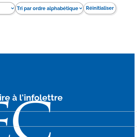
Réinitialiser
ire à l'infolettre