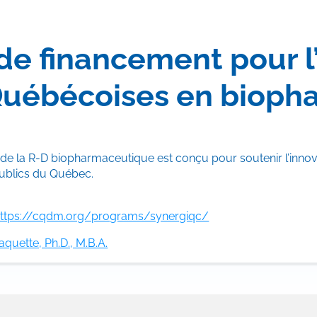
de financement pour l
Québécoises en bioph
 la R-D biopharmaceutique est conçu pour soutenir l’innovat
publics du Québec.
ttps://cqdm.org/programs/synergiqc/
quette, Ph.D., M.B.A.