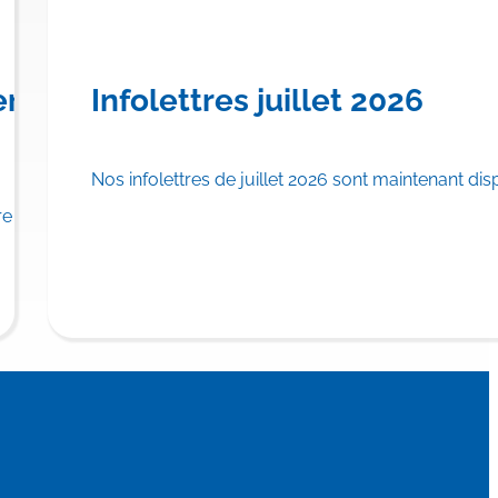
urser TRYNGOLZA® pour le
ère province canadienne à offrir
Infolettres juillet 2026
Nos infolettres de juillet 2026 sont maintenant dis
u régime public d’assurance médicaments.
 province canadienne à inscrire…
En savoi