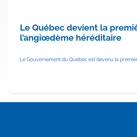
re province canadienne à rembo
Le Québec devient la premi
hylomicronémie familiale
l’angiœdème héréditaire
scrire TRYNGOLZA® (olézarsen) aux Listes des médicaments d
Le Gouvernement du Québec est devenu la première