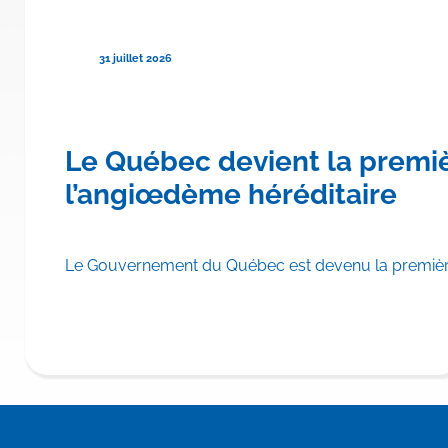
31 juillet 2026
re province canadienne à rembo
Le Québec devient la premi
hylomicronémie familiale
l’angiœdème héréditaire
scrire TRYNGOLZA® (olézarsen) aux Listes des médicaments d
Le Gouvernement du Québec est devenu la première