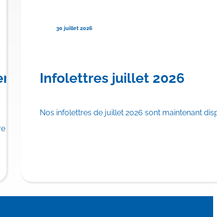
30 juillet 2026
urser TRYNGOLZA® pour le
ère province canadienne à offrir
Infolettres juillet 2026
Nos infolettres de juillet 2026 sont maintenant dis
u régime public d’assurance médicaments.
 province canadienne à inscrire…
En savoi