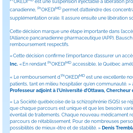
OKEDI
est une suspension injectable à libération pr
Pr
MD
canadienne,
OKEDI
permet d’atteindre des concentrat
supplémentation orale. Il assure ensuite une libération
Cette décision marque une étape importante dans l’ac
l’Alliance pancanadienne pharmaceutique (APP). Bausch
remboursement respectifs.
« Cette décision confirme l’importance d’assurer un acc
Pr
MD
Inc.
« En rendant
OKEDI
accessible, le Québec améli
‘Pr
MD
« Le remboursement d
OKEDI
est une excellente nou
patients, tant en milieu hospitalier qu’en communauté. » 
Professeur adjoint à l’Université d’Ottawa, Chercheur
« La Société québécoise de la schizophrénie (SQS) se r
que chaque parcours est unique et que les besoins varien
éventail de traitements. Chaque nouveau médicament rep
parcours de rétablissement. Pour de nombreuses personne
possibilités de mieux-être et de stabilité. »
Denis Trembla