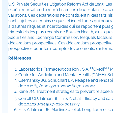
U.S. Private Securities Litigation Reform Act de 1995. Les
espère », « s’attend à », « à l’intention de », « planifie »,
variations. Ces déclarations ne constituent ni des faits h
sont sujettes à certains risques et incertitudes qui pourra
à d’autres risques et incertitudes qui se rapportent plu
trimestriels les plus récents de Bausch Health, ainsi q
Securities and Exchange Commission, lesquels facteurs 
déclarations prospectives. Ces déclarations prospectiv
prospectives pour tenir compte d’événements, d’informati
Références
Pr
MD
Laboratorios Farmacéuticos Rovi, S.A.
Okedi
Mo
Centre for Addiction and Mental Health (CAMH). Sch
Csernansky JG, Schuchart EK. Relapse and rehospital
doi:10.2165/00023210-200216070-00004.
Kane JM. Treatment strategies to prevent relapse a
Correll CU, Litman RE, Filts Y, et al. Efficacy and 
doi:10.1038/s41537-020-00127-y.
Filts Y, Litman RE, Martínez J, et al. Long-term ef