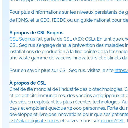
Pour plus d’informations sur les niveaux persistants de
de l’OMS, et le CDC, l’ECDC ou un guide national pour de
À propos de CSL Seqirus
CSL Seqirus
fait partie de CSL (ASX: CSL). En tant que c
CSL Seqirus s’engage dans la prévention des maladies in
installations de production à la fine pointe de la techno
une vaste gamme de vaccins innovateurs et distincts d
Pour en savoir plus sur CSL Seqirus, visitez le site
https:
À propos de CSL
Chef de file mondial de l’industrie des biotechnologi
et les déficits immunitaires, des vaccins antigrippaux e
des vies en exploitant les plus récentes technologies. Au
pays et emploient quelque 32 000 personnes. Forte du mar
développe et livre des innovations pour que ses patients pu
csl/vita-original-stories
et suivez-nous sur
x.com/CSL
.