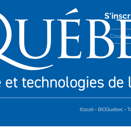
S'inscr
©2026 • BIOQuébec • To