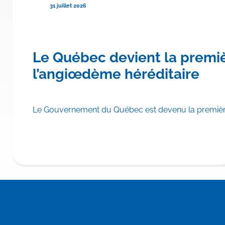
31 juillet 2026
re province canadienne à rembo
Le Québec devient la premi
hylomicronémie familiale
l’angiœdème héréditaire
scrire TRYNGOLZA® (olézarsen) aux Listes des médicaments d
Le Gouvernement du Québec est devenu la première