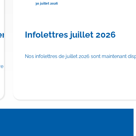
30 juillet 2026
urser TRYNGOLZA® pour le
ère province canadienne à offrir
Infolettres juillet 2026
Nos infolettres de juillet 2026 sont maintenant dis
u régime public d’assurance médicaments.
 province canadienne à inscrire…
En savoi