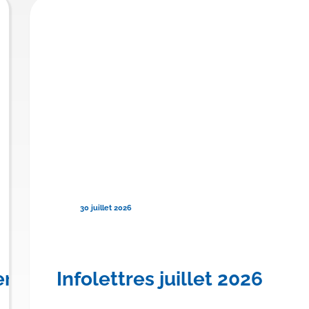
30 juillet 2026
urser TRYNGOLZA® pour le
ère province canadienne à offrir
Infolettres juillet 2026