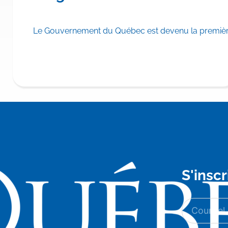
scrire TRYNGOLZA® (olézarsen) aux Listes des médicaments d
Le Gouvernement du Québec est devenu la première
S'inscr