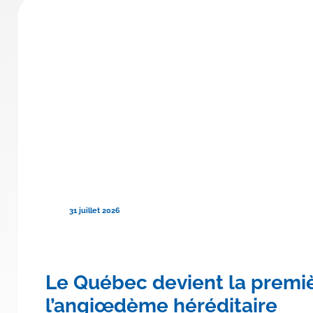
31 juillet 2026
re province canadienne à rembo
Le Québec devient la premi
hylomicronémie familiale
l’angiœdème héréditaire