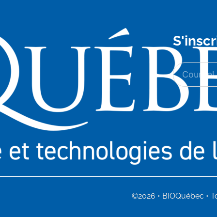
S'inscr
©2026 • BIOQuébec • To