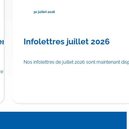
30 juillet 2026
urser TRYNGOLZA® pour le
ère province canadienne à offrir
Infolettres juillet 2026
Nos infolettres de juillet 2026 sont maintenant dis
u régime public d’assurance médicaments.
 province canadienne à inscrire…
En savoi