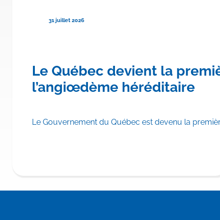
31 juillet 2026
re province canadienne à rembo
Le Québec devient la premi
hylomicronémie familiale
l’angiœdème héréditaire
scrire TRYNGOLZA® (olézarsen) aux Listes des médicaments d
Le Gouvernement du Québec est devenu la première