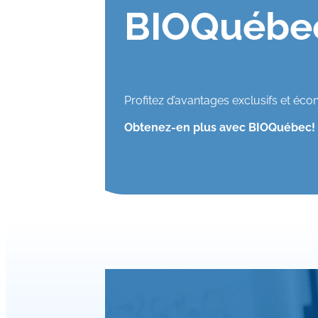
BIOQuébe
Profitez d’avantages exclusifs et éco
Obtenez-en plus avec BIOQuébec!