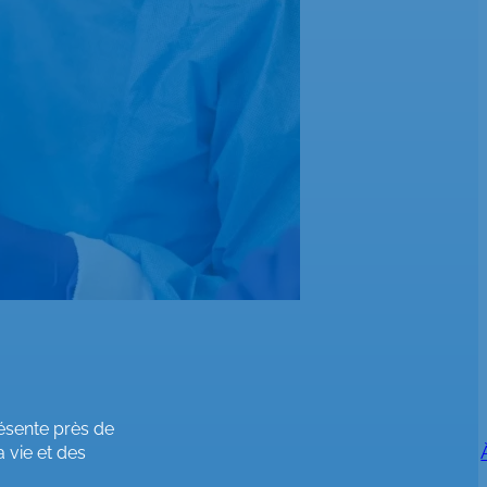
présente près de
 vie et des