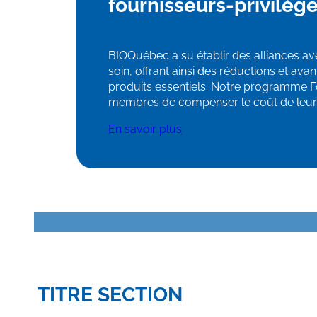
fournisseurs-privilèg
BIOQuébec a su établir des alliances av
soin, offrant ainsi des réductions et av
produits essentiels. Notre programme 
membres de compenser le coût de leur 
En savoir plus
TITRE SECTION