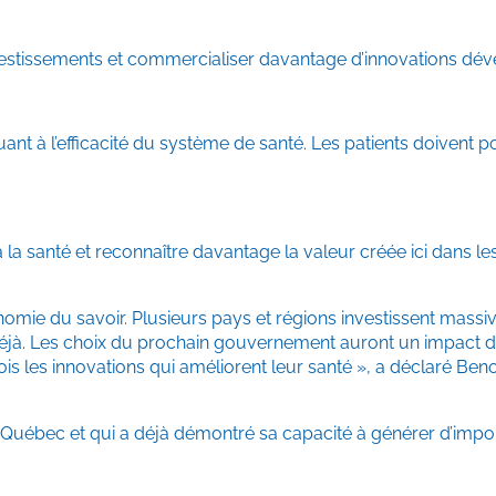
 investissements et commercialiser davantage d’innovations dév
ant à l’efficacité du système de santé. Les patients doivent p
 la santé et reconnaître davantage la valeur créée ici dans l
conomie du savoir. Plusieurs pays et régions investissent mas
 déjà. Les choix du prochain gouvernement auront un impact di
ois les innovations qui améliorent leur santé », a déclaré Beno
le Québec et qui a déjà démontré sa capacité à générer d’impo