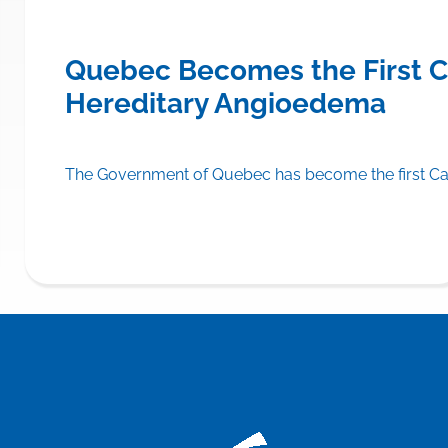
ce to Cover TRYNGOLZA® (olezars
Quebec Becomes the First C
Hereditary Angioedema
A® (olezarsen) on the drug formulary of its public drug insu
The Government of Quebec has become the first Can