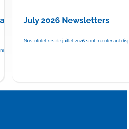
en) for Familial Chylomicronemi
anadian Province to Offer Publi
July 2026 Newsletters
Nos infolettres de juillet 2026 sont maintenant dis
rance plan.
adian province to list…
Read