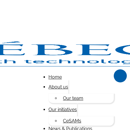
Home
About us
Our team
Our initiatives
CeSAMs
News & Publications