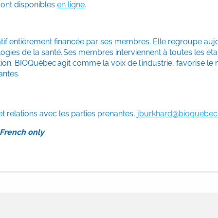
sont disponibles
en ligne
.
if entièrement financée par ses membres. Elle regroupe aujo
ologies de la santé. Ses membres interviennent à toutes les ét
lation. BIOQuébec agit comme la voix de l’industrie, favorise 
nantes.
et relations avec les parties prenantes,
jburkhard@bioquebe
 French only