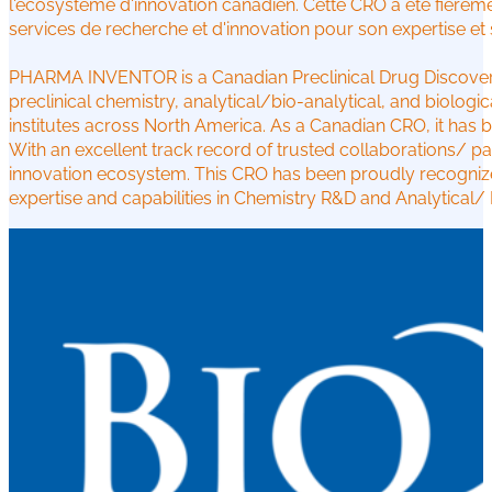
l'écosystème d'innovation canadien. Cette CRO a été fièrem
services de recherche et d'innovation pour son expertise et
PHARMA INVENTOR is a Canadian Preclinical Drug Discovery 
preclinical chemistry, analytical/bio-analytical, and biolo
institutes across North America. As a Canadian CRO, it has b
With an excellent track record of trusted collaborations/ p
innovation ecosystem. This CRO has been proudly recognized 
expertise and capabilities in Chemistry R&D and Analytical/ 