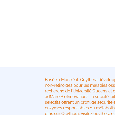
Basée à Montréal, Ocythera développ
non-rétinoïdes pour les maladies oss
recherche de l’Université Queen’s e
adMare BioInnovations, la société f
sélectifs offrant un profil de sécurité 
enzymes responsables du métabolism
plus sur Ocythera, visitez ocythera.c