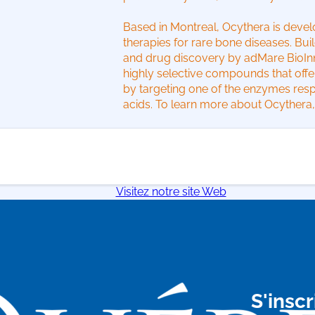
Based in Montreal, Ocythera is devel
therapies for rare bone diseases. Bui
and drug discovery by adMare BioIn
highly selective compounds that offe
by targeting one of the enzymes resp
acids. To learn more about Ocythera,
Visitez notre site Web
S'inscr