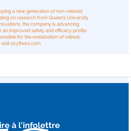
oping a new generation of non-retinoid
lding on research from Queen’s University
novations, the company is advancing
r an improved safety and efficacy profile
onsible for the metabolism of retinoic
 visit ocythera.com.
ire à l'infolettre