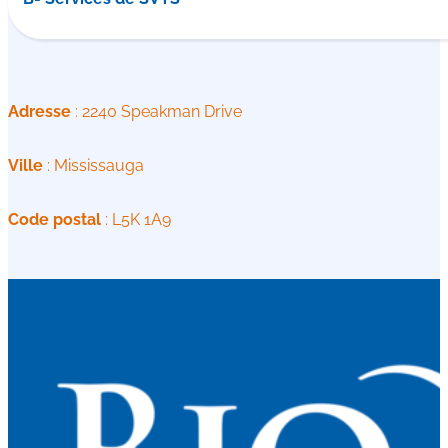
Adresse
: 2240 Speakman Drive
Ville
: Mississauga
Code postal
: L5K 1A9