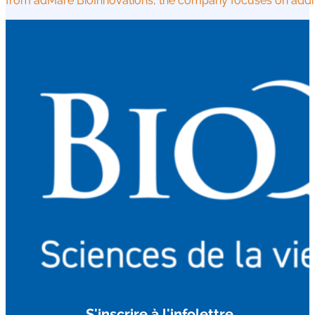
from adMare BioInnovations, the company focuses on addre
S'inscrire à l'infolettre