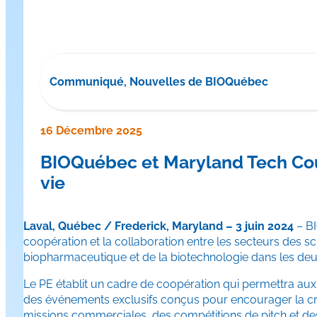
Communiqué, Nouvelles de BIOQuébec
16 Décembre 2025
BIOQuébec et Maryland Tech Coun
vie
Laval, Québec / Frederick, Maryland – 3 juin 2024
– BI
coopération et la collaboration entre les secteurs des sc
biopharmaceutique et de la biotechnologie dans les deux
Le PE établit un cadre de coopération qui permettra au
des événements exclusifs conçus pour encourager la crois
missions commerciales, des compétitions de pitch et de