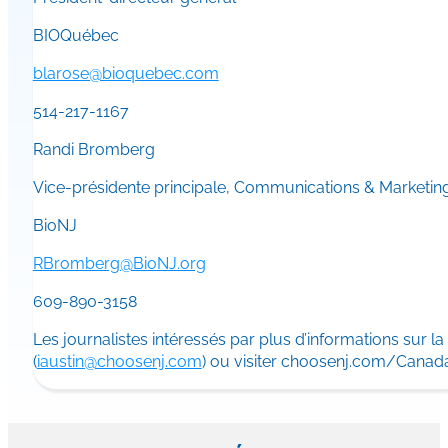
BIOQuébec
blarose@bioquebec.com
514-217-1167
Randi Bromberg
Vice-présidente principale, Communications & Marketin
BioNJ
RBromberg@BioNJ.org
609-890-3158
Les journalistes intéressés par plus d’informations su
(
iaustin@choosenj.com
) ou visiter choosenj.com/Canada