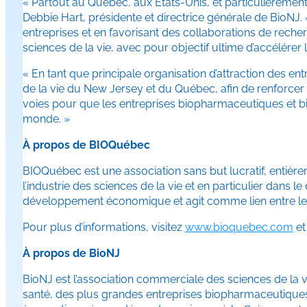
« Partout au Québec, aux États-Unis, et particulièremen
Debbie Hart, présidente et directrice générale de BioNJ
entreprises et en favorisant des collaborations de rec
sciences de la vie, avec pour objectif ultime d’accélérer
« En tant que principale organisation d’attraction des en
de la vie du New Jersey et du Québec, afin de renforce
voies pour que les entreprises biopharmaceutiques et bi
monde. »
À propos de BIOQuébec
BIOQuébec est une association sans but lucratif, entièr
l’industrie des sciences de la vie et en particulier dans 
développement économique et agit comme lien entre le se
Pour plus d’informations, visitez
www.bioquebec.com
et
À propos de BioNJ
BioNJ est l’association commerciale des sciences de la v
santé, des plus grandes entreprises biopharmaceutique