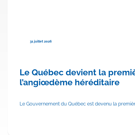
31 juillet 2026
re province canadienne à rembo
Le Québec devient la premi
hylomicronémie familiale
l’angiœdème héréditaire
scrire TRYNGOLZA® (olézarsen) aux Listes des médicaments d
Le Gouvernement du Québec est devenu la première