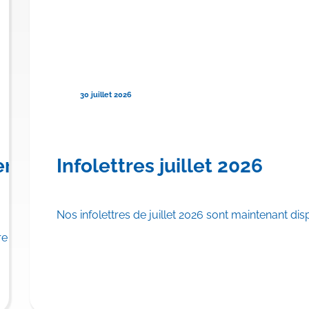
30 juillet 2026
urser TRYNGOLZA® pour le
ère province canadienne à offrir
Infolettres juillet 2026
Nos infolettres de juillet 2026 sont maintenant dis
u régime public d’assurance médicaments.
 province canadienne à inscrire…
En savoi