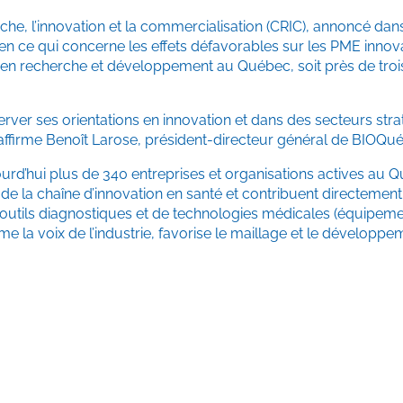
che, l’innovation et la commercialisation (CRIC), annoncé dan
 ce qui concerne les effets défavorables sur les PME innova
en recherche et développement au Québec, soit près de trois
server ses orientations en innovation et dans des secteurs s
, affirme Benoît Larose, président-directeur général de BIOQu
urd’hui plus de 340 entreprises et organisations actives au
 de la chaîne d’innovation en santé et contribuent directement 
d’outils diagnostiques et de technologies médicales (équipeme
me la voix de l’industrie, favorise le maillage et le dévelop