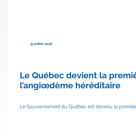
31 juillet 2026
re province canadienne à rembo
Le Québec devient la premi
hylomicronémie familiale
l’angiœdème héréditaire
scrire TRYNGOLZA® (olézarsen) aux Listes des médicaments d
Le Gouvernement du Québec est devenu la première