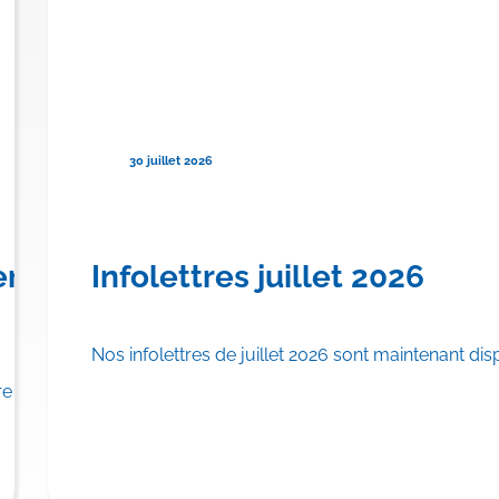
30 juillet 2026
urser TRYNGOLZA® pour le
ère province canadienne à offrir
Infolettres juillet 2026
Nos infolettres de juillet 2026 sont maintenant dis
u régime public d’assurance médicaments.
 province canadienne à inscrire…
En savoi