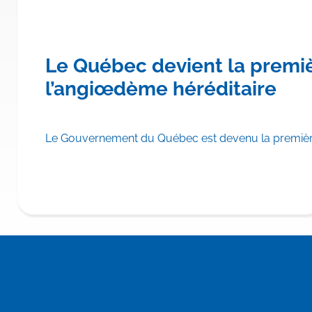
re province canadienne à rembo
Le Québec devient la premi
hylomicronémie familiale
l’angiœdème héréditaire
scrire TRYNGOLZA® (olézarsen) aux Listes des médicaments d
Le Gouvernement du Québec est devenu la première