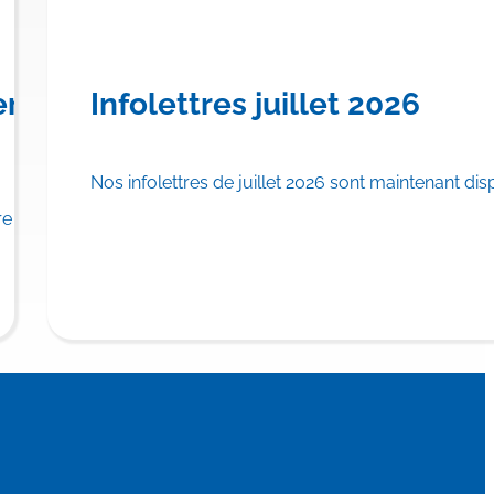
urser TRYNGOLZA® pour le
ère province canadienne à offrir
Infolettres juillet 2026
Nos infolettres de juillet 2026 sont maintenant dis
u régime public d’assurance médicaments.
 province canadienne à inscrire…
En savoi