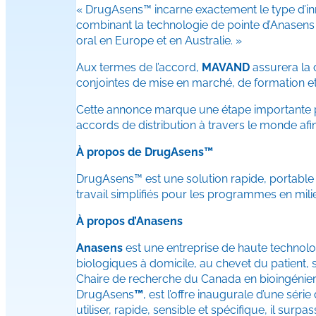
« DrugAsens™ incarne exactement le type d’i
combinant la technologie de pointe d’Anasens 
oral en Europe et en Australie. »
Aux termes de l’accord,
MAVAND
assurera la 
conjointes de mise en marché, de formation e
Cette annonce marque une étape importante p
accords de distribution à travers le monde a
À propos de DrugAsens™
DrugAsens™ est une solution rapide, portable e
travail simplifiés pour les programmes en milieu
À propos d’Anasens
Anasens
est une entreprise de haute technolo
biologiques à domicile, au chevet du patient, s
Chaire de recherche du Canada en bioingénieri
DrugAsens
™
, est l’offre inaugurale d’une sé
utiliser, rapide, sensible et spécifique, il s